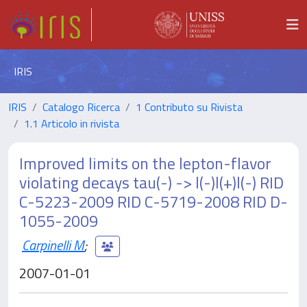
IRIS
IRIS
Catalogo Ricerca
1 Contributo su Rivista
1.1 Articolo in rivista
Improved limits on the lepton-flavor
violating decays tau(-) -> l(-)l(+)l(-) RID
C-5223-2009 RID C-5719-2008 RID D-
1055-2009
Carpinelli M
;
2007-01-01