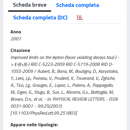
Scheda breve
Scheda completa
Scheda completa (DC)
Anno
2007
Citazione
Improved limits on the lepton-flavor violating decays tau(-) -
> l(-)l(+)l(-) RID C-5223-2009 RID C-5719-2008 RID D-
1055-2009 / Aubert, B., Bona, M., Boutigny, D., Karyotakis,
Y., Lees, J.p., Poireau, V., Prudent, X., Tisserand, V., Zghiche,
A., Tico, J.g., Grauges, E., Lopez, L., Palano, A., Pappagallo,
M., Eigen, G., Stugu, B., Sun, L., Abrams, G.s., Battaglia, M.,
Brown, D.n., et al.. - In: PHYSICAL REVIEW LETTERS. - ISSN
0031-9007. - 99:25(2007).
[10.1103/PhysRevLett.99.251803]
Appare nelle tipologie: