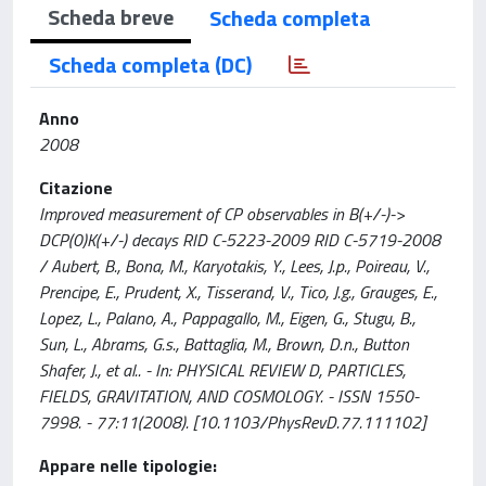
Scheda breve
Scheda completa
Scheda completa (DC)
Anno
2008
Citazione
Improved measurement of CP observables in B(+/-)->
DCP(0)K(+/-) decays RID C-5223-2009 RID C-5719-2008
/ Aubert, B., Bona, M., Karyotakis, Y., Lees, J.p., Poireau, V.,
Prencipe, E., Prudent, X., Tisserand, V., Tico, J.g., Grauges, E.,
Lopez, L., Palano, A., Pappagallo, M., Eigen, G., Stugu, B.,
Sun, L., Abrams, G.s., Battaglia, M., Brown, D.n., Button
Shafer, J., et al.. - In: PHYSICAL REVIEW D, PARTICLES,
FIELDS, GRAVITATION, AND COSMOLOGY. - ISSN 1550-
7998. - 77:11(2008). [10.1103/PhysRevD.77.111102]
Appare nelle tipologie: