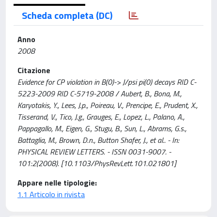
Scheda completa (DC)
Anno
2008
Citazione
Evidence for CP violation in B(0)-> J/psi pi(0) decays RID C-
5223-2009 RID C-5719-2008 / Aubert, B., Bona, M.,
Karyotakis, Y., Lees, J.p., Poireau, V., Prencipe, E., Prudent, X.,
Tisserand, V., Tico, J.g., Grauges, E., Lopez, L., Palano, A.,
Pappagallo, M., Eigen, G., Stugu, B., Sun, L., Abrams, G.s.,
Battaglia, M., Brown, D.n., Button Shafer, J., et al.. - In:
PHYSICAL REVIEW LETTERS. - ISSN 0031-9007. -
101:2(2008). [10.1103/PhysRevLett.101.021801]
Appare nelle tipologie:
1.1 Articolo in rivista