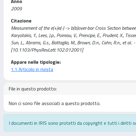
Anno
2009
Citazione
Measurement of the e(+)e(-) -> b(b)over-bar Cross Section betw
Karyotakis, Y., Lees, J.p., Poireau, V., Prencipe, E., Prudent, X., Tisse
Sun, L., Abrams, G.s., Battaglia, M., Brown, D.n., Cahn, R.n., et
[10.1103/PhysRevLett.102.012001]
Appare nelle tipologie:
1.1 Articolo in rivista
File in questo prodotto:
Non ci sono file associati a questo prodotto.
I documenti in IRIS sono protetti da copyright e tutti i diritti s