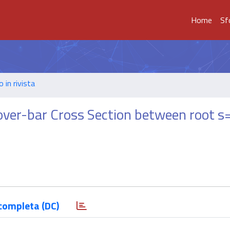
Home
Sf
o in rivista
)over-bar Cross Section between root 
completa (DC)