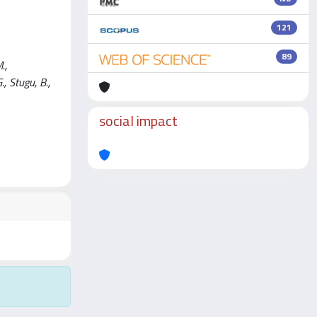
121
89
.,
., Stugu, B.,
social impact