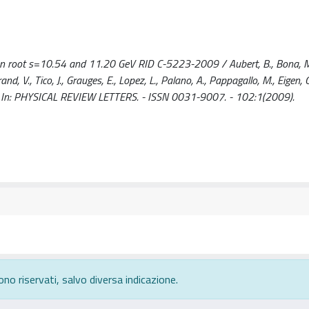
een root s=10.54 and 11.20 GeV RID C-5223-2009 / Aubert, B., Bona, M
rand, V., Tico, J., Grauges, E., Lopez, L., Palano, A., Pappagallo, M., Eigen, G
 al.. - In: PHYSICAL REVIEW LETTERS. - ISSN 0031-9007. - 102:1(2009).
ono riservati, salvo diversa indicazione.