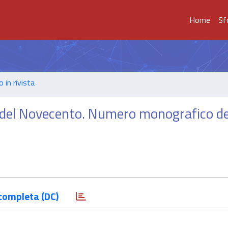
Home
Sf
o in rivista
e del Novecento. Numero monografico de
completa (DC)