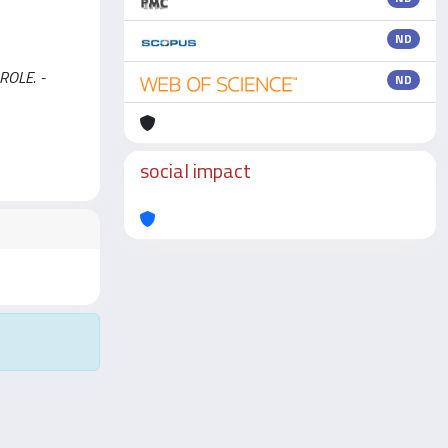
ND
AROLE. -
ND
social impact