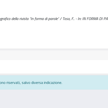
fico della rivista "In forma di parole" / Toso, F.. - In: IN FORMA DI P
ono riservati, salvo diversa indicazione.