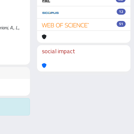
12
51
ni, A., L.,
social impact