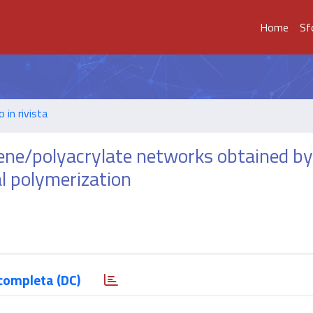
Home
Sf
o in rivista
iene/polyacrylate networks obtained by
l polymerization
completa (DC)