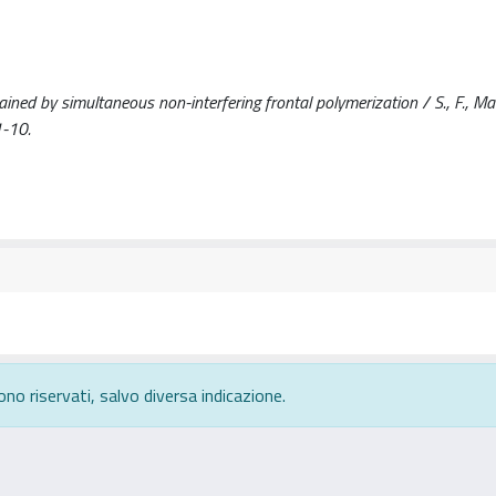
ed by simultaneous non-interfering frontal polymerization / S., F., Maria
1-10.
ono riservati, salvo diversa indicazione.