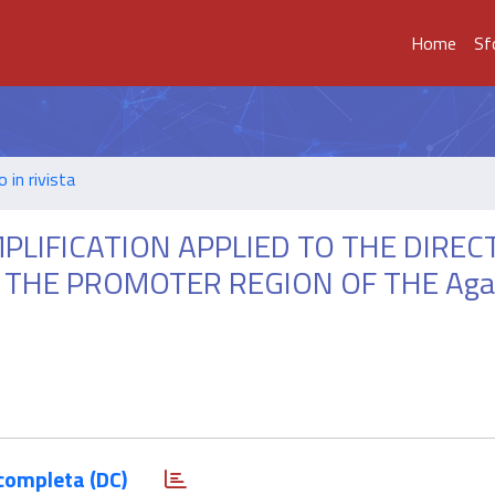
Home
Sf
o in rivista
LIFICATION APPLIED TO THE DIREC
N THE PROMOTER REGION OF THE Ag
completa (DC)