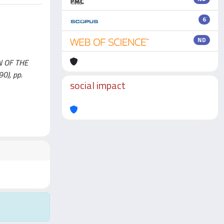
6
ND
N OF THE
0), pp.
social impact