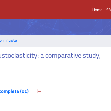
Home
Sf
o in rivista
toelasticity: a comparative study,
completa (DC)