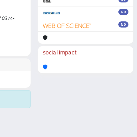
ND
SN 0374-
ND
social impact