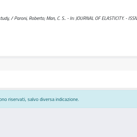
tudy, / Paroni, Roberto; Man, C. S.. - In: JOURNAL OF ELASTICITY. - IS
ono riservati, salvo diversa indicazione.