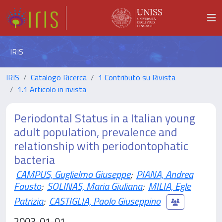
IRIS
IRIS
Catalogo Ricerca
1 Contributo su Rivista
1.1 Articolo in rivista
Periodontal Status in a Italian young
adult population, prevalence and
relationship with periodontophatic
bacteria
CAMPUS, Guglielmo Giuseppe
;
PIANA, Andrea
Fausto
;
SOLINAS, Maria Giuliana
;
MILIA, Egle
Patrizia
;
CASTIGLIA, Paolo Giuseppino
2003-01-01