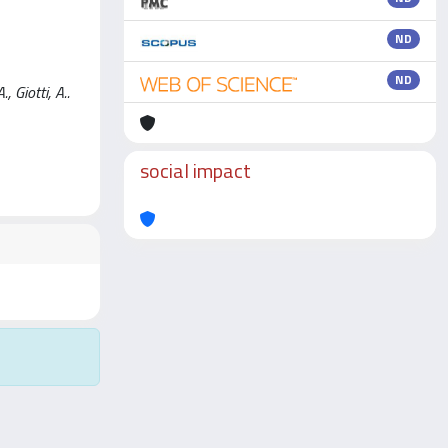
ND
ND
 Giotti, A..
social impact