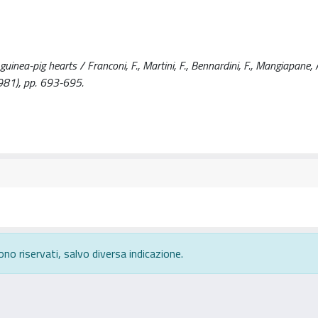
nea-pig hearts / Franconi, F., Martini, F., Bennardini, F., Mangiapane, A.,
81), pp. 693-695.
ono riservati, salvo diversa indicazione.