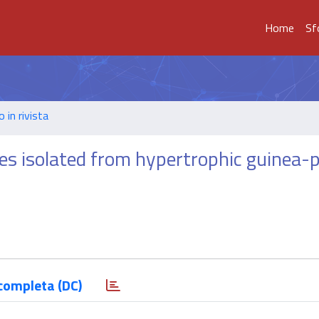
Home
Sf
o in rivista
es isolated from hypertrophic guinea-p
completa (DC)