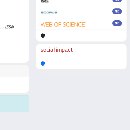
ND
ND
. - ISSN
social impact