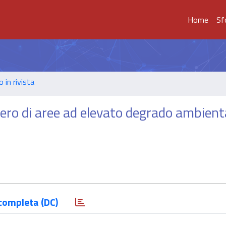
Home
Sf
o in rivista
pero di aree ad elevato degrado ambiental
completa (DC)