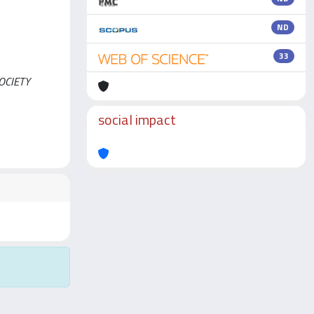
ND
33
SOCIETY
social impact