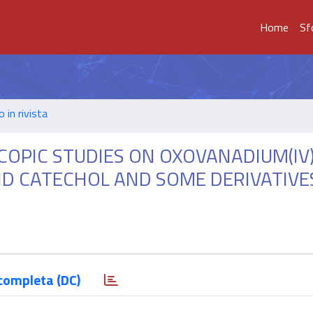
Home
Sf
o in rivista
OPIC STUDIES ON OXOVANADIUM(IV
ND CATECHOL AND SOME DERIVATIVE
completa (DC)