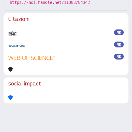
https://hdl.handle.net/11388/84342
Citazioni
ND
ND
ND
social impact
Powered by
IRIS
-
about IRIS
-