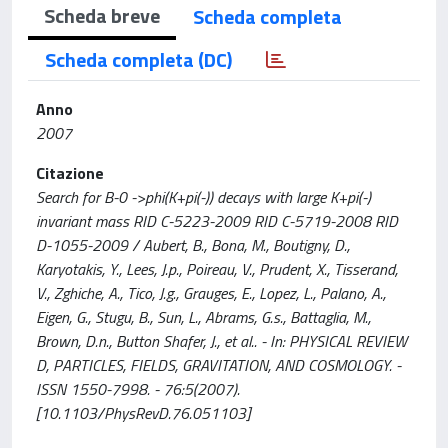
Scheda breve
Scheda completa
Scheda completa (DC)
Anno
2007
Citazione
Search for B-0 ->phi(K+pi(-)) decays with large K+pi(-)
invariant mass RID C-5223-2009 RID C-5719-2008 RID
D-1055-2009 / Aubert, B., Bona, M., Boutigny, D.,
Karyotakis, Y., Lees, J.p., Poireau, V., Prudent, X., Tisserand,
V., Zghiche, A., Tico, J.g., Grauges, E., Lopez, L., Palano, A.,
Eigen, G., Stugu, B., Sun, L., Abrams, G.s., Battaglia, M.,
Brown, D.n., Button Shafer, J., et al.. - In: PHYSICAL REVIEW
D, PARTICLES, FIELDS, GRAVITATION, AND COSMOLOGY. -
ISSN 1550-7998. - 76:5(2007).
[10.1103/PhysRevD.76.051103]