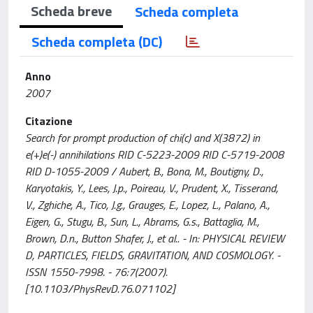
Scheda breve
Scheda completa
Scheda completa (DC)
Anno
2007
Citazione
Search for prompt production of chi(c) and X(3872) in
e(+)e(-) annihilations RID C-5223-2009 RID C-5719-2008
RID D-1055-2009 / Aubert, B., Bona, M., Boutigny, D.,
Karyotakis, Y., Lees, J.p., Poireau, V., Prudent, X., Tisserand,
V., Zghiche, A., Tico, J.g., Grauges, E., Lopez, L., Palano, A.,
Eigen, G., Stugu, B., Sun, L., Abrams, G.s., Battaglia, M.,
Brown, D.n., Button Shafer, J., et al.. - In: PHYSICAL REVIEW
D, PARTICLES, FIELDS, GRAVITATION, AND COSMOLOGY. -
ISSN 1550-7998. - 76:7(2007).
[10.1103/PhysRevD.76.071102]