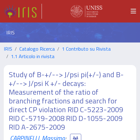
IRIS
IRIS
Catalogo Ricerca
1 Contributo su Rivista
1.1 Articolo in rivista
Study of B-+/--> J/psi pi(+/-) and B-
+/--> J/psi K +/- decays:
Measurement of the ratio of
branching fractions and search for
direct CP violation RID C-5223-2009
RID C-5719-2008 RID D-1055-2009
RID A-2675-2009
CARPINELLI, Massimo
;