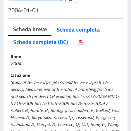
2004-01-01
Scheda breve
Scheda completa
Scheda completa (DC)
Anno
2004
Citazione
Study of B-+/--> J/psi pi(+/-) and B-+/--> J/psi K +/-
decays: Measurement of the ratio of branching fractions
and search for direct CP violation RID C-5223-2009 RID C-
5719-2008 RID D-1055-2009 RID A-2675-2009 /
Aubert, B., Barate, R., Boutigny, D., Couderc, F., Gaillard, J.m.,
Hicheur, A., Karyotakis, Y., Lees, J.p., Tisserand, V., Zghiche,
A., Palano, A., Pompili, A., Chen, J.c., Qi, N.d., Rong, G., Wang,