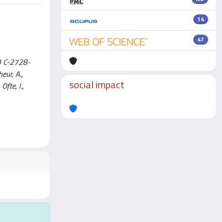
14
47
D C-2728-
ur, A.,
social impact
Ofte, I.,