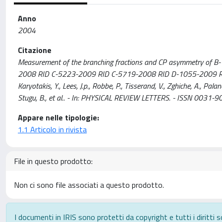
Anno
2004
Citazione
Measurement of the branching fractions and CP asymmetry of B-
2008 RID C-5223-2009 RID C-5719-2008 RID D-1055-2009 RID A-267
Karyotakis, Y., Lees, J.p., Robbe, P., Tisserand, V., Zghiche, A., Palano,
Stugu, B., et al.. - In: PHYSICAL REVIEW LETTERS. - ISSN 0031
Appare nelle tipologie:
1.1 Articolo in rivista
File in questo prodotto:
Non ci sono file associati a questo prodotto.
I documenti in IRIS sono protetti da copyright e tutti i diritti s