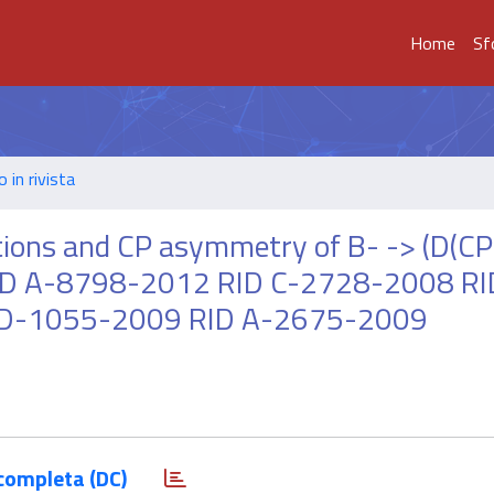
Home
Sf
o in rivista
ions and CP asymmetry of B- -> (D(CP
 RID A-8798-2012 RID C-2728-2008 RI
 D-1055-2009 RID A-2675-2009
completa (DC)