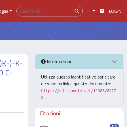
oglia
IT
LOGIN
)K-)-K-
Informazioni
D C-
Utilizza questo identificativo per citare
o creare un link a questo documento:
https://hdl.handle.net/11388/8417
3
Citazioni
ND