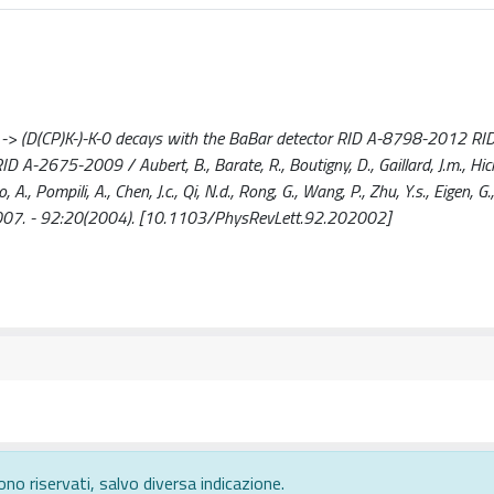
 -> (D(CP)K-)-K-0 decays with the BaBar detector RID A-8798-2012 RI
5-2009 / Aubert, B., Barate, R., Boutigny, D., Gaillard, J.m., Hiche
 A., Pompili, A., Chen, J.c., Qi, N.d., Rong, G., Wang, P., Zhu, Y.s., Eigen, G., 
-9007. - 92:20(2004). [10.1103/PhysRevLett.92.202002]
ono riservati, salvo diversa indicazione.