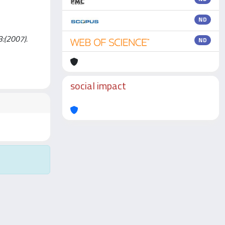
ND
3:(2007).
ND
social impact