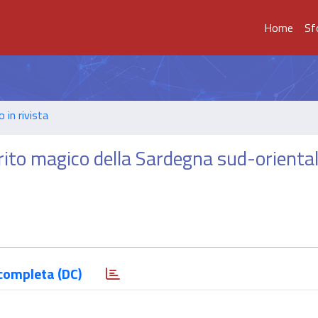
Home
Sf
o in rivista
rito magico della Sardegna sud-oriental
completa (DC)