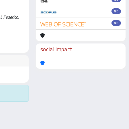
ND
, Federico;
ND
social impact