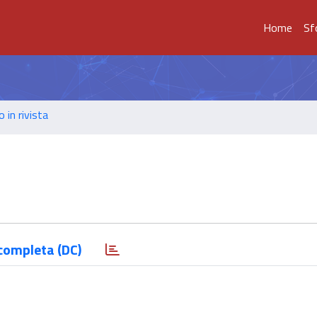
Home
Sf
o in rivista
completa (DC)