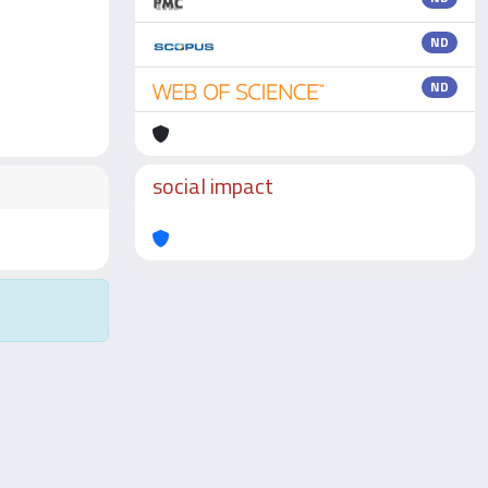
ND
ND
social impact