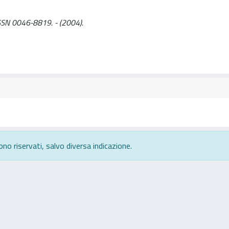
 ISSN 0046-8819. - (2004).
ono riservati, salvo diversa indicazione.