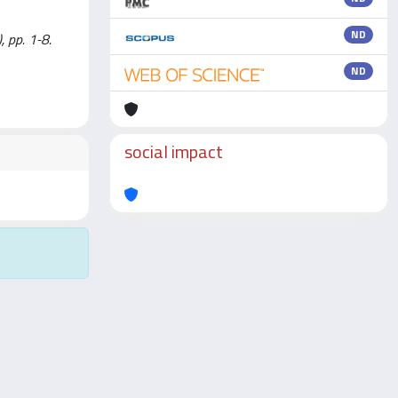
ND
, pp. 1-8.
ND
social impact