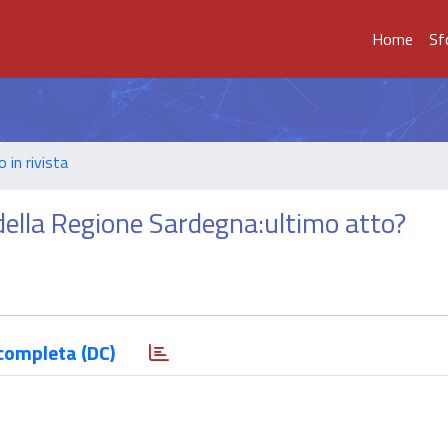
Home
Sf
o in rivista
 della Regione Sardegna:ultimo atto?
completa (DC)