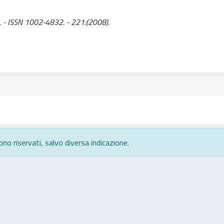
. - ISSN 1002-4832. - 221:(2008).
ono riservati, salvo diversa indicazione.