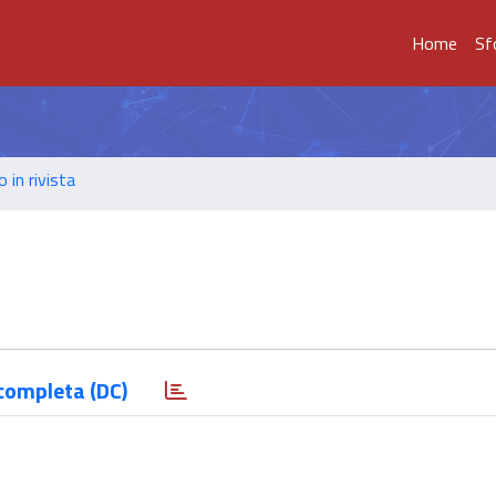
Home
Sf
o in rivista
completa (DC)