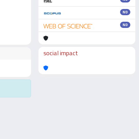
ND
ND
social impact