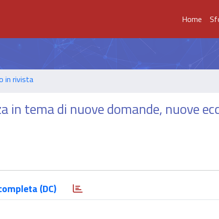
Home
Sf
o in rivista
za in tema di nuove domande, nuove ecc
completa (DC)