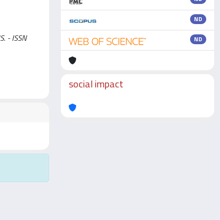
ND
S. - ISSN
ND
social impact