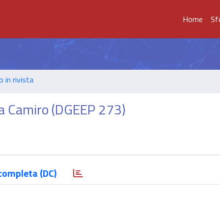
Home
Sf
o in rivista
 da Camiro (DGEEP 273)
completa (DC)