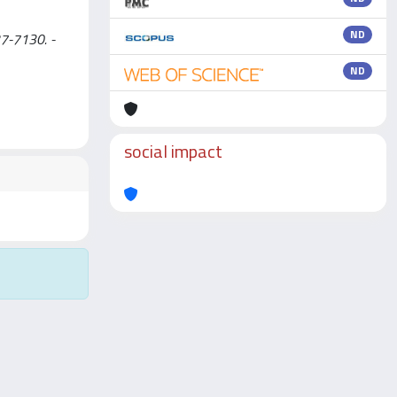
ND
27-7130. -
ND
social impact