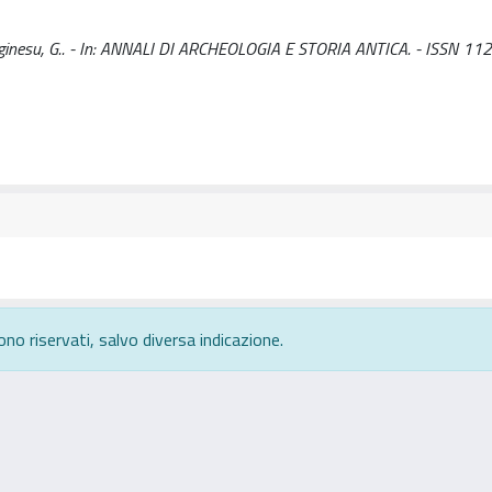
rginesu, G.. - In: ANNALI DI ARCHEOLOGIA E STORIA ANTICA. - ISSN 11
ono riservati, salvo diversa indicazione.