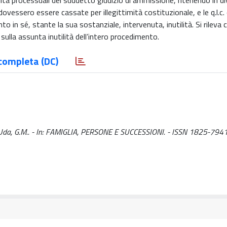
alità processuali del suddetto giudizio di ammissione, ritenendo in di
dovessero essere cassate per illegittimità costituzionale, e le q.l.c.
o in sé, stante la sua sostanziale, intervenuta, inutilità. Si rileva 
, sulla assunta inutilità dell’intero procedimento.
completa (DC)
ore / Uda, G.M.. - In: FAMIGLIA, PERSONE E SUCCESSIONI. - ISSN 1825-7941