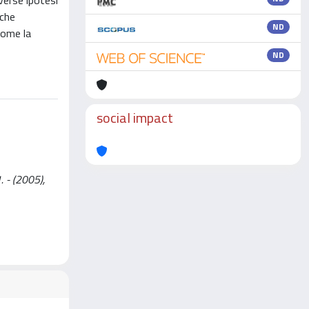
verse ipotesi
 che
ND
come la
ND
social impact
. - (2005),