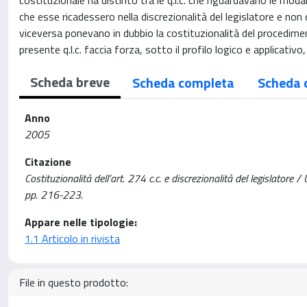
costituzionale ha distinto tra le q.l.c. che riguardavano le mod
che esse ricadessero nella discrezionalità del legislatore e non 
viceversa ponevano in dubbio la costituzionalità del procediment
presente q.l.c. faccia forza, sotto il profilo logico e applicativo
Scheda breve
Scheda completa
Scheda 
Anno
2005
Citazione
Costituzionalità dell’art. 274 c.c. e discrezionalità del legislat
pp. 216-223.
Appare nelle tipologie:
1.1 Articolo in rivista
File in questo prodotto: