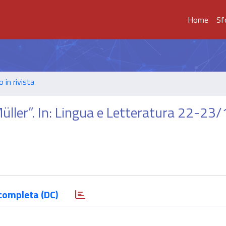
Home
Sf
o in rivista
Müller”. In: Lingua e Letteratura 22-23
completa (DC)