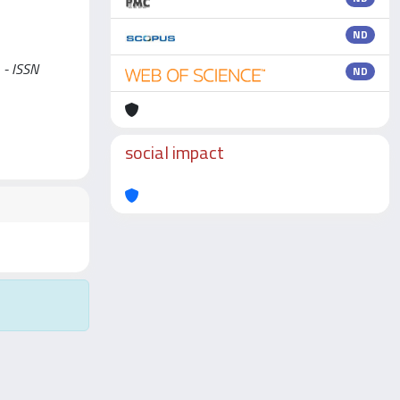
ND
 - ISSN
ND
social impact