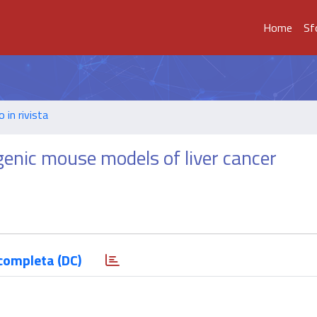
Home
Sf
o in rivista
genic mouse models of liver cancer
completa (DC)