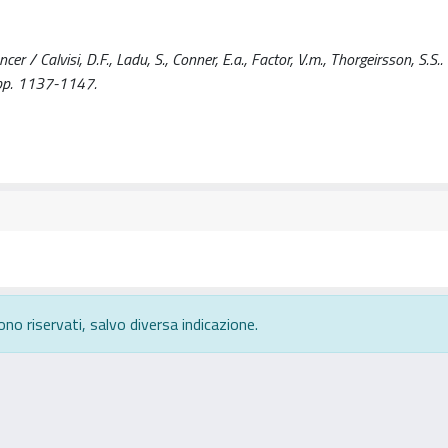
 / Calvisi, D.F., Ladu, S., Conner, E.a., Factor, V.m., Thorgeirsson, S.S.. -
pp. 1137-1147.
ono riservati, salvo diversa indicazione.