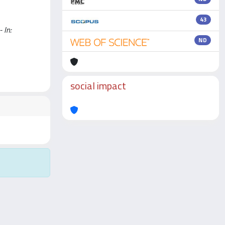
43
 In:
ND
social impact