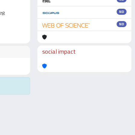
ND
78.
ND
social impact