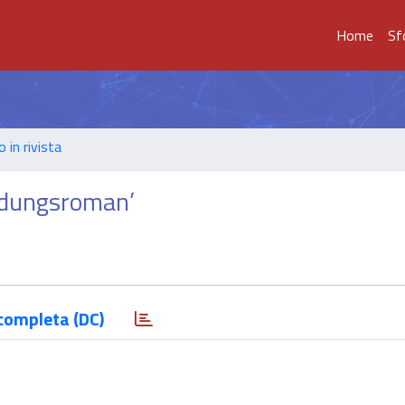
Home
Sf
o in rivista
ildungsroman’
completa (DC)