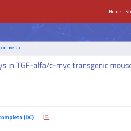
Home
Sf
o in rivista
ys in TGF-alfa/c-myc transgenic mous
completa (DC)