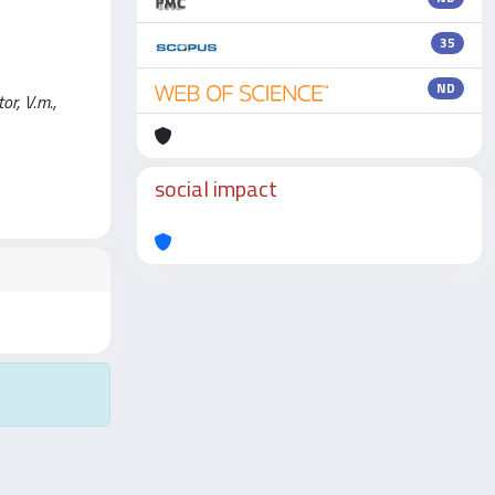
35
ND
or, V.m.,
social impact