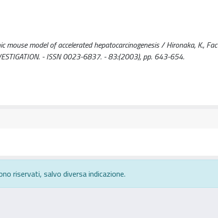
c mouse model of accelerated hepatocarcinogenesis / Hironaka, K., Fact
Y INVESTIGATION. - ISSN 0023-6837. - 83:(2003), pp. 643-654.
ono riservati, salvo diversa indicazione.