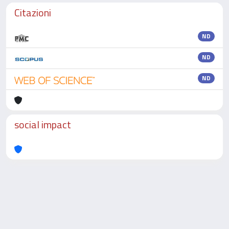
Citazioni
ND
ND
ND
social impact
Powered by
IRIS
-
about IRIS
-
Utilizzo dei cookie
-
Privacy
Copyright © 2026