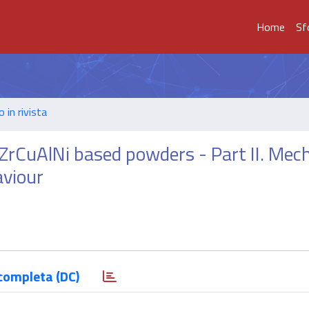
Home
Sf
o in rivista
rCuAlNi based powders - Part II. Mech
aviour
completa (DC)