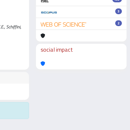
3
2
, Schiffini,
social impact