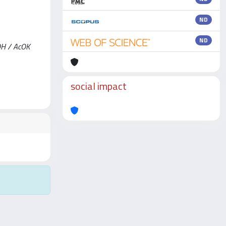
ND
ND
cOH / AcOK
social impact