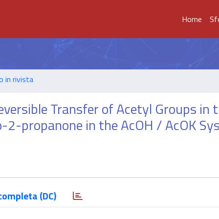
Home
Sf
o in rivista
eversible Transfer of Acetyl Groups in 
o-2-propanone in the AcOH / AcOK Sy
completa (DC)