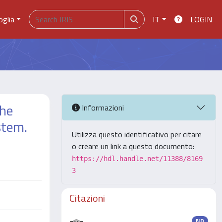
oglia
IT
LOGIN
the
Informazioni
stem.
Utilizza questo identificativo per citare
o creare un link a questo documento:
https://hdl.handle.net/11388/8169
3
Citazioni
ND