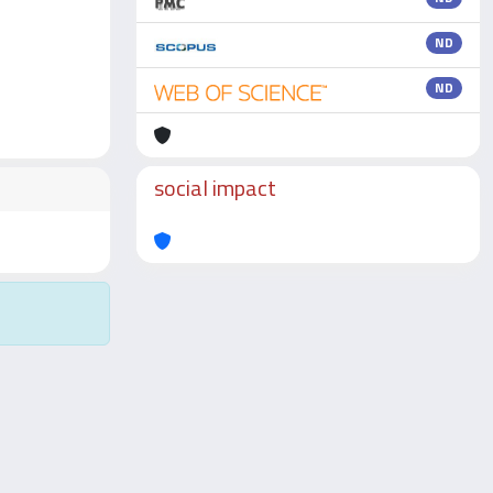
ND
ND
social impact