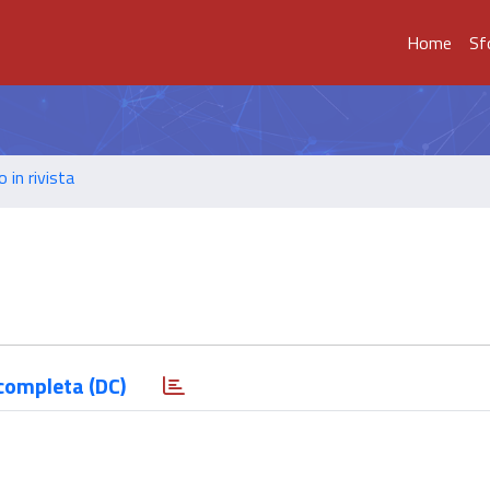
Home
Sf
o in rivista
completa (DC)