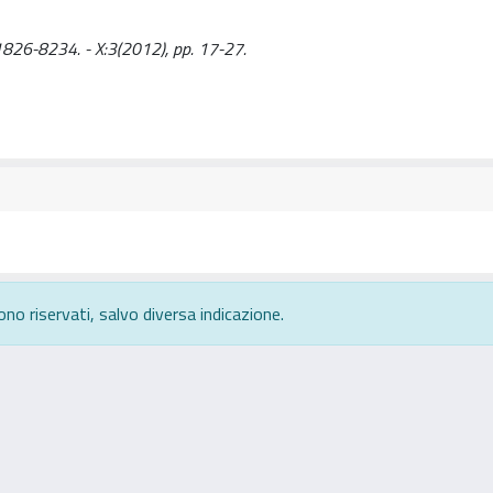
SN 1826-8234. - X:3(2012), pp. 17-27.
ono riservati, salvo diversa indicazione.