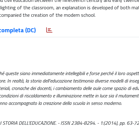
nd civil education between the nineteenth century and early twenti
d lighting of the classroom, an explanation is developed of both mat
ccompanied the creation of the modern school.
completa (DC)
é queste siano immediatamente intellegibili e forse perché il loro aspetto
pre. In realtà, la storia dell’educazione testimonia diverse modelli di in
inisteriali, cronache dei docenti, i cambiamento delle aule come spazio di e
lle condizioni di riscaldamento e illuminazione mette in luce sia il mutament
 hanno accompagnato la creazione della scuola in senso moderno.
STA DI STORIA DELL'EDUCAZIONE. - ISSN 2384-8294. - 1:(2014), pp. 63-72