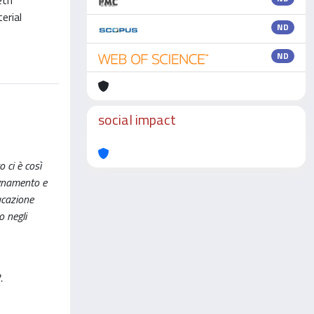
eth
erial
ND
ND
social impact
 ci è così
segnamento e
ducazione
o negli
.