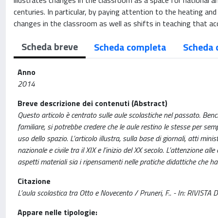
illustrates changes in the classroom as a space for national a
centuries. In particular, by paying attention to the heating an
changes in the classroom as well as shifts in teaching that a
Scheda breve
Scheda completa
Scheda 
Anno
2014
Breve descrizione dei contenuti (Abstract)
Questo articolo è centrato sulle aule scolastiche nel passato. Bench
familiare, si potrebbe credere che le aule restino le stesse per sem
uso dello spazio. L’articolo illustra, sulla base di giornali, atti m
nazionale e civile tra il XIX e l’inizio del XX secolo. L’attenzione a
aspetti materiali sia i ripensamenti nelle pratiche didattiche che
Citazione
L’aula scolastica tra Otto e Novecento / Pruneri, F.. - In: RIVI
Appare nelle tipologie: