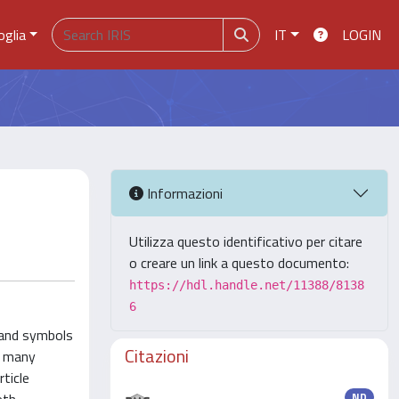
oglia
IT
LOGIN
Informazioni
Utilizza questo identificativo per citare
o creare un link a questo documento:
https://hdl.handle.net/11388/8138
6
 and symbols
Citazioni
d many
ticle
ND