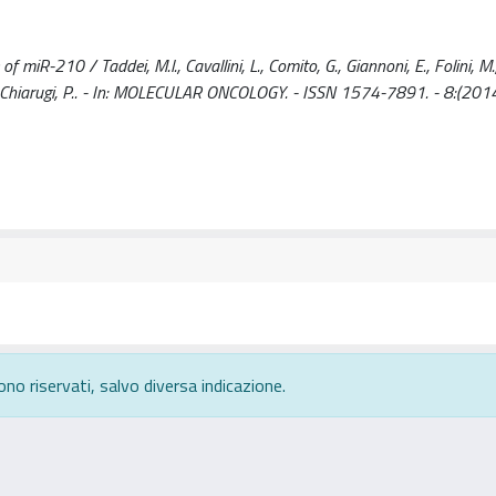
iR-210 / Taddei, M.l., Cavallini, L., Comito, G., Giannoni, E., Folini, M.,
i, N., Chiarugi, P.. - In: MOLECULAR ONCOLOGY. - ISSN 1574-7891. - 8:(2014
ono riservati, salvo diversa indicazione.