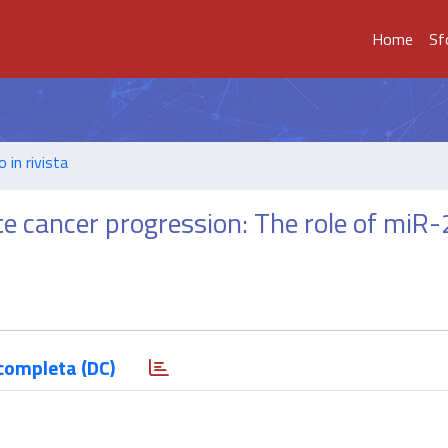
Home
Sf
o in rivista
 cancer progression: The role of miR
completa (DC)