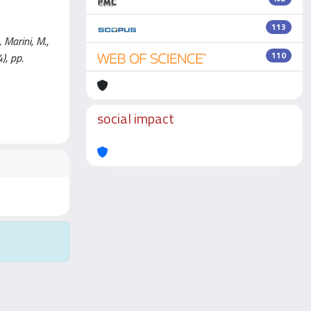
113
 Marini, M.,
110
), pp.
social impact