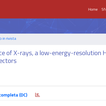
Home
Sf
o in rivista
e of X-rays, a low-energy-resolution
ectors
completa (DC)