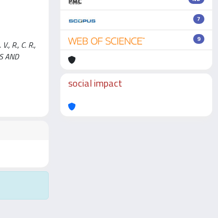
7
9
, R., C. R.,
RS AND
social impact