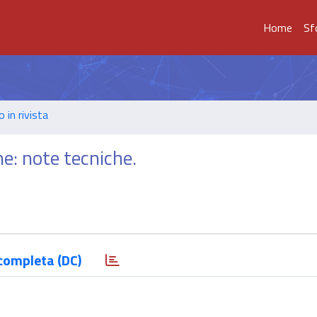
Home
Sf
o in rivista
ne: note tecniche.
completa (DC)