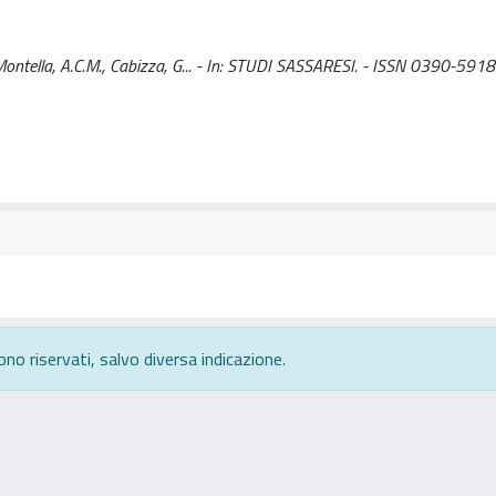
 Montella, A.C.M., Cabizza, G... - In: STUDI SASSARESI. - ISSN 0390-5918.
ono riservati, salvo diversa indicazione.