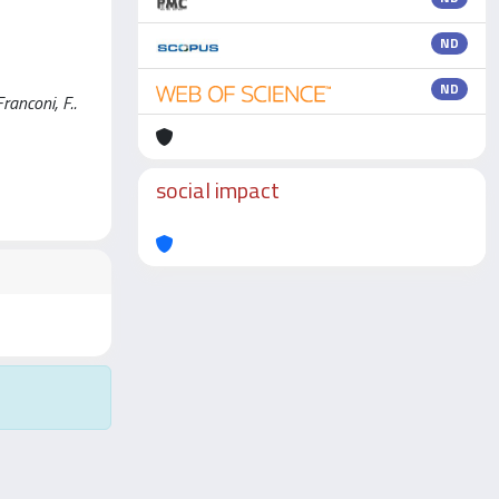
ND
ND
ranconi, F..
social impact