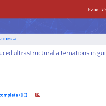
Home
Sf
o in rivista
ced ultrastructural alternations in gu
completa (DC)