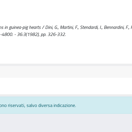
n guinea-pig hearts / Dini, G., Martini, F., Stendardi, I., Bennardini, F., F
800. - 36:3(1982), pp. 326-332.
ono riservati, salvo diversa indicazione.