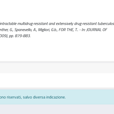
tractable multidrug-resistant and extensively drug-resistant tuberculosi
uenther, G., Spanevello, A., Migliori, G.b., FOR THE, T.. - In: JOURNAL OF
09), pp. 879-883.
ono riservati, salvo diversa indicazione.