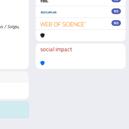
ND
ND
s / Sotgiu,
social impact