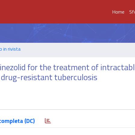
Home
Sf
o in rivista
nezolid for the treatment of intractab
 drug-resistant tuberculosis
completa (DC)