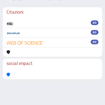
Citazioni
ND
ND
ND
social impact
Powered by
IRIS
-
about IRIS
-