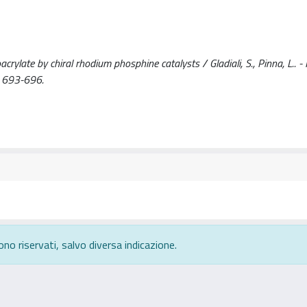
ylate by chiral rhodium phosphine catalysts / Gladiali, S., Pinna, L.. - I
 693-696.
ono riservati, salvo diversa indicazione.