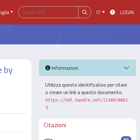
oglia
IT
LOGIN
e by
Informazioni
Utilizza questo identificativo per citare
o creare un link a questo documento:
https://hdl.handle.net/11388/8061
3
Citazioni
ND