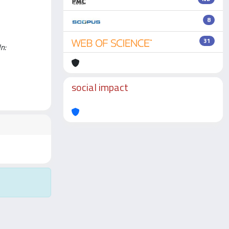
8
31
n:
social impact