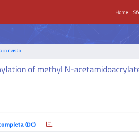
Home
Sf
o in rivista
mylation of methyl N-acetamidoacrylat
completa (DC)