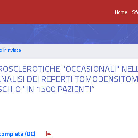
Home
Sf
o in rivista
EROSCLEROTICHE "OCCASIONALI" NEL
NALISI DEI REPERTI TOMODENSITOM
SCHIO" IN 1500 PAZIENTI”
completa (DC)