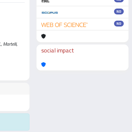
ND
ND
Martelli,
social impact