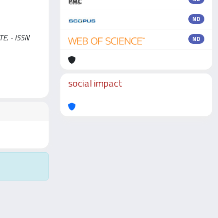
ND
TE. - ISSN
ND
social impact