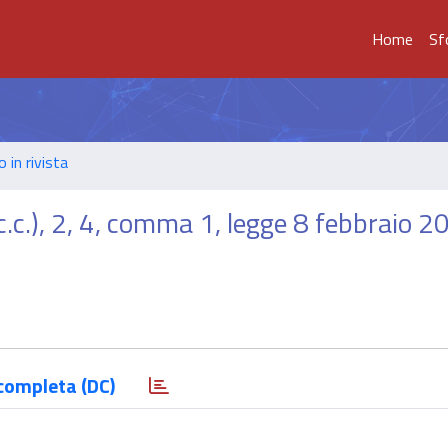
Home
Sf
o in rivista
.c.), 2, 4, comma 1, legge 8 febbraio 20
completa (DC)