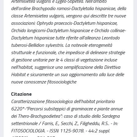
Artemisietea vulgaris e Lygeo-Stipetea. Nell’ambito
dell’ordine Brachypodio ramosi-Dactyletalia hispanicae, della
classe Artemisietea vulgaris, vengono qui descritte tre nuove
associazioni: Ophrydo praecocis-Dactyletum hispanicae,
Orchido longicorni-Dactyletum hispanicae e Orchido collinae-
Dactyletum hispanicae tutte riferite all’alleanza Leontodo
tuberosi-Bellidion sylvestris. La notevole eterogeneità
strutturale e funzionale, che impedisce di delineare strategie
di gestione unitarie per le 4 classi di vegetazione incluse
nell’habitat, suggerisce una semplificazione della Direttiva
Habitat e sicuramente un suo aggiornamento alla luce delle
nuove conoscenze fitosociologiche
Citazione
Caratterizzazione fitosociologica dell’habitat prioritario
6220*-“Percorsi substeppici di graminacee e piante annue
dei Thero-Brachypodietea”: caso di studio della Sardegna
settentrionale / Farris, E., Secchi, Z., Filigheddu, R.S.. - In:
FITOSOCIOLOGIA. - ISSN 1125-9078. - 44:2 suppl.