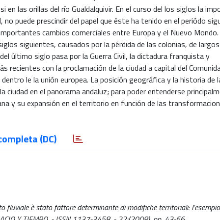
en las orillas del río Gualdalquivir. En el curso del los siglos la imp
al, no puede prescindir del papel que éste ha tenido en el periódo sig
e importantes cambios comerciales entre Europa y el Nuevo Mondo. 
iglos siguientes, causados por la pérdida de las colonias, de largo
el último siglo pasa por la Guerra Civil, la dictadura franquista y
s recientes con la proclamación de la ciudad a capital del Comunid
entro le la unión europea. La posición geográfica y la historia de l
 la ciudad en el panorama andaluz; para poder entenderse principal
ana y su expansión en el territorio en función de las transformacio
completa (DC)
fluviale è stato fattore determinante di modifiche territoriali: l’esempio 
 ESPACIO Y TIEMPO. - ISSN 1137-3458. - 22:(2008), pp. 43-66.