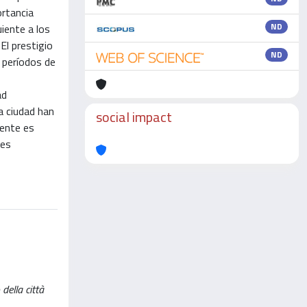
ortancia
ND
uiente a los
El prestigio
ND
s períodos de
ad
a ciudad han
social impact
mente es
nes
della città