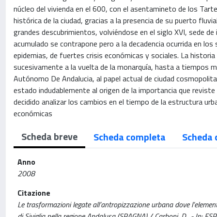
núcleo del vivienda en el 600, con el asentamineto de los Tartesi 
histórica de la ciudad, gracias a la presencia de su puerto fluvi
grandes descubrimientos, volviéndose en el siglo XVI, sede d
acumulado se contrapone pero a la decadencia ocurrida en los s
epidemias, de fuertes crisis económicas y sociales. La historia d
sucesivamente a la vuelta de la monarquía, hasta a tiempos má
Autónomo De Andalucia, al papel actual de ciudad cosmopolita d
estado indudablemente al origen de la importancia que reviste
decidido analizar los cambios en el tiempo de la estructura urb
económicas
Scheda breve
Scheda completa
Scheda 
Anno
2008
Citazione
Le trasformazioni legate all’antropizzazione urbana dove l’elemento 
di Siviglia nella regione Andalusa (SPAGNA) / Carboni, D.. - In: