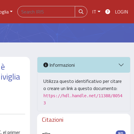
oglia
IT
LOGIN
 è
Informazioni
iviglia
Utilizza questo identificativo per citare
o creare un link a questo documento:
https://hdl.handle.net/11388/8054
3
Citazioni
. el primer
ND