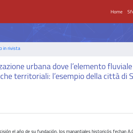
Home
Sf
o in rivista
zazione urbana dove l’elemento fluviale
 territoriali: l’esempio della città di S
cisión el año de su fundación, los manantiales historicós fechan A.C