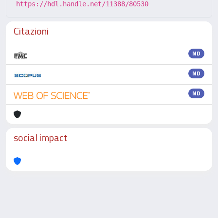
https://hdl.handle.net/11388/80530
Citazioni
ND
ND
ND
social impact
Powered by
IRIS
-
about IRIS
-