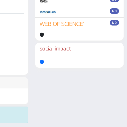
ND
ND
social impact