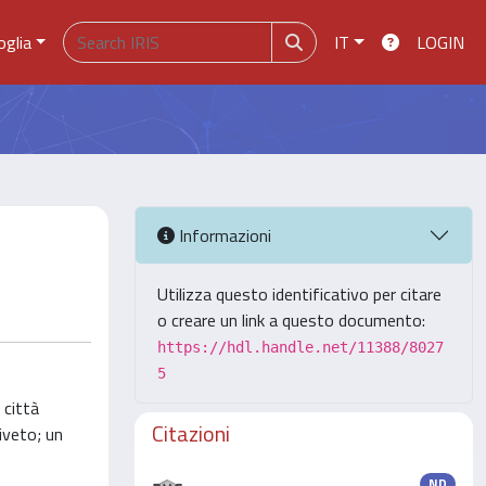
oglia
IT
LOGIN
Informazioni
Utilizza questo identificativo per citare
o creare un link a questo documento:
https://hdl.handle.net/11388/8027
5
 città
Citazioni
iveto; un
ND