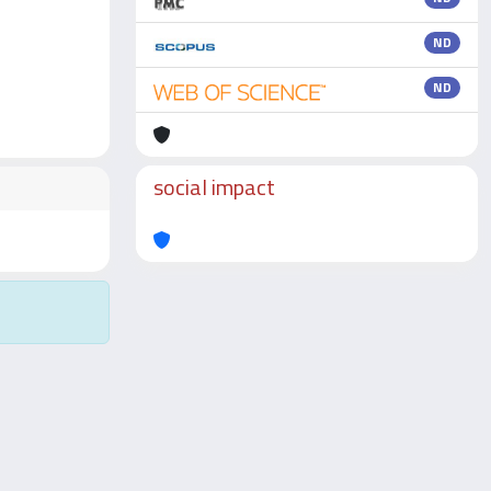
ND
ND
social impact