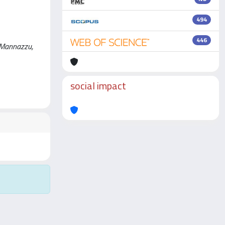
494
446
, Mannazzu,
social impact