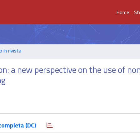
Home
Sf
o in rivista
on: a new perspective on the use of no
ng
completa (DC)