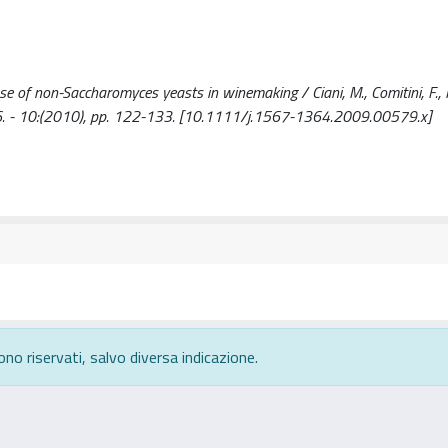
use of non-Saccharomyces yeasts in winemaking / Ciani, M., Comitini, F.
56. - 10:(2010), pp. 122-133. [10.1111/j.1567-1364.2009.00579.x]
ono riservati, salvo diversa indicazione.