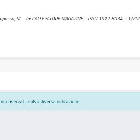
L., Capasso, M.. - In: L'ALLEVATORE MAGAZINE. - ISSN 1972-8034. - 1:(20
ono riservati, salvo diversa indicazione.