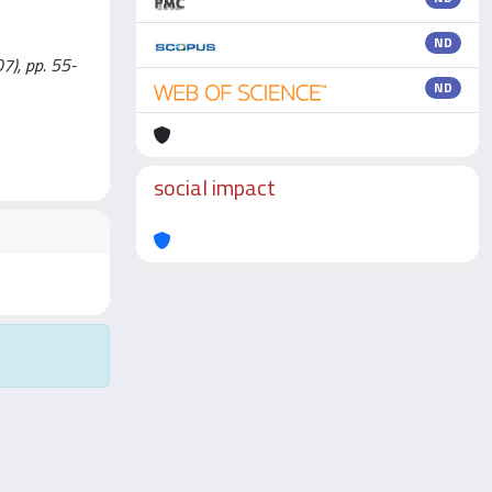
ND
07), pp. 55-
ND
social impact