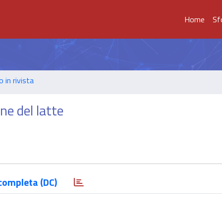
Home
Sf
o in rivista
one del latte
completa (DC)